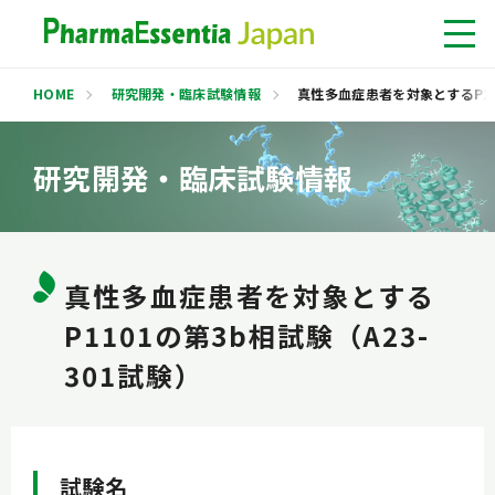
HOME
研究開発・臨床試験情報
真性多血症患者を対象とするP110
ファーマエッセンシア
ジャパンについて
研究開発・臨床試験情報
患者さん・
ご家族の皆さま
医療関係者の
皆さま
真性多血症患者を対象とする
P1101の第3b相試験（A23-
研究開発・
臨床試験情報
301試験）
お知らせ
試験名