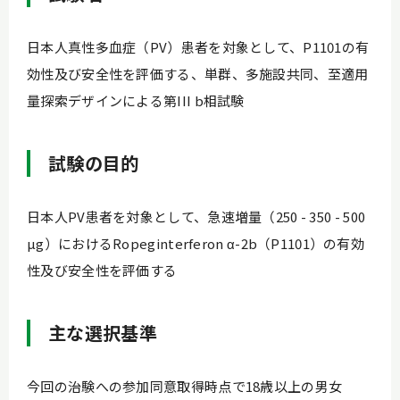
血液内科
小松則夫「人生の扉」
※医師向けコンテンツ
日本人真性多血症（PV）患者を対象として、P1101の有
効性及び安全性を評価する、単群、多施設共同、至適用
量探索デザインによる第III b相試験
採用情報
お問い合わせ
試験の⽬的
日本人PV患者を対象として、急速増量（250 - 350 - 500
µg）におけるRopeginterferon α-2b（P1101）の有効
性及び安全性を評価する
主な選択基準
今回の治験への参加同意取得時点で18歳以上の男女